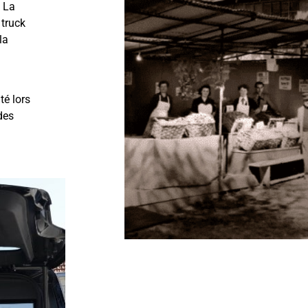
c La
 truck
la
té lors
des