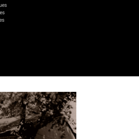
ques
des
es